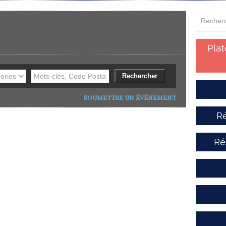
Pla
Soumettre un événement
Ré
Ré