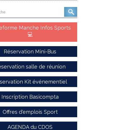
teforme Manche Infos Sports
💻
Réservation Mini-Bus
servation salle de réunion
servation Kit événementiel
Inscription Basicompta
Offres d'emplois Sport
AGENDA du CDOS